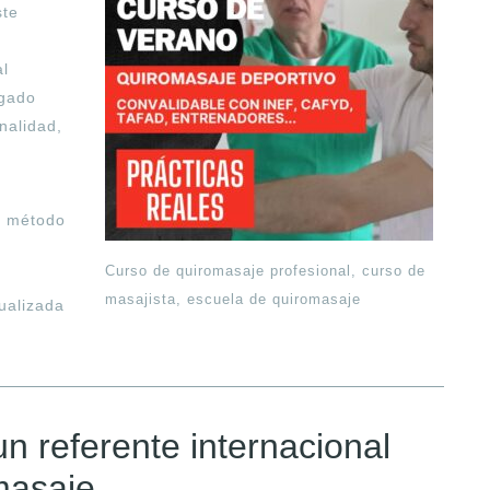
ste
al
egado
nalidad,
l método
Curso de quiromasaje profesional, curso de
o
masajista, escuela de quiromasaje
ualizada
n referente internacional
masaje