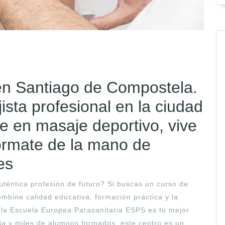
n Santiago de Compostela.
ista profesional en la ciudad
te en masaje deportivo, vive
órmate de la mano de
es
téntica profesión de futuro? Si buscas un curso de
bine calidad educativa, formación práctica y la
, la Escuela Europea Parasanitaria ESPS es tu mejor
ia y miles de alumnos formados, este centro es un