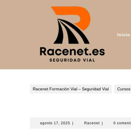
Saltar
al
contenido
Inicio
Racenet Formación Vial – Seguridad Vial
Cursos
Curso de Quiromasaje en
agosto
Racenet
agosto 17, 2025
|
Racenet
|
0 coment
17,