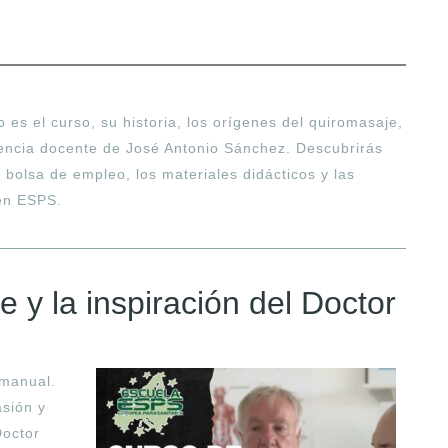
 es el curso, su historia, los orígenes del quiromasaje,
celencia docente de José Antonio Sánchez. Descubrirás
a bolsa de empleo, los materiales didácticos y las
 en ESPS.
e y la inspiración del Doctor
 manual.
asión y
Doctor