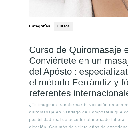
Categorías:
Cursos
Curso de Quiromasaje e
Conviértete en un masaj
del Apóstol: especialíza
el método Ferrándiz y f
referentes internacional
¿Te imaginas transformar tu vocación en una au
quiromasaje en Santiago de Compostela que com
posibilidad real de acceder al mercado laboral
elección. Con más de veinte años de experienc