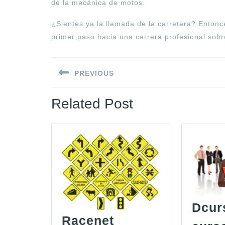
de la mecánica de motos.
¿Sientes ya la llamada de la carretera? Entonc
primer paso hacia una carrera profesional sob
Navegación
PREVIOUS
de
Entrada
entradas
Related Post
anterior:
Dcur
Racenet
Racenet