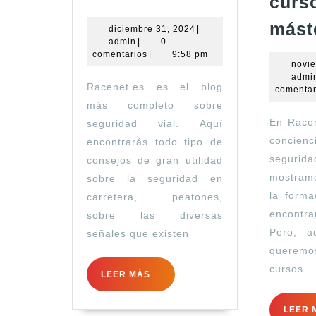
curs
mást
diciembre
diciembre 31, 2024
|
admin
31,
admin
|
0
2024
comentarios
|
9:58 pm
novie
admi
Racenet.es es el blog
comentar
más completo sobre
En Race
seguridad vial. Aquí
concie
encontrarás todo tipo de
segurida
consejos de gran utilidad
mostram
sobre la seguridad en
la form
carretera, peatones,
encontr
sobre las diversas
Pero, a
señales que existen
queremos
cursos
LEER
LEER MÁS
MÁS
LEER 