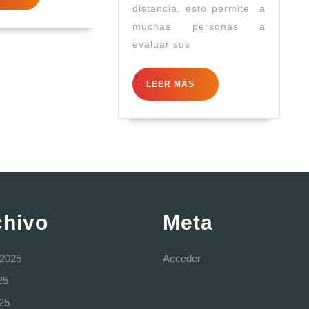
MÁS
distancia, esto permite a
muchas personas a
evaluar sus
LEER
LEER MÁS
MÁS
chivo
Meta
 2025
Acceder
25
025