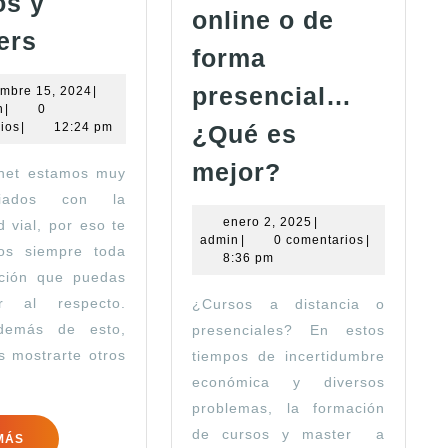
os y
online o de
Dcursos.com
ers
forma
cursos
y
presencial…
noviembre
mbre 15, 2024
|
admin
15,
n
|
0
másters
2024
ios
|
12:24 pm
¿Qué es
Estudiar
mejor?
net estamos muy
online
nciados con la
o
enero
enero 2, 2025
|
d vial, por eso te
admin
2,
admin
|
0 comentarios
|
de
os siempre toda
2025
8:36 pm
ación que puedas
forma
ar al respecto.
¿Cursos a distancia o
presencial…
demás de esto,
presenciales? En estos
¿Qué
 mostrarte otros
tiempos de incertidumbre
es
económica y diversos
mejor?
problemas, la formación
de cursos y master a
LEER
MÁS