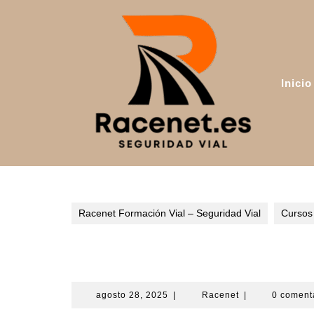
Saltar
al
contenido
Inicio
Racenet Formación Vial – Seguridad Vial
Cursos
Curso de Mecánica de M
agosto
Racenet
agosto 28, 2025
|
Racenet
|
0 coment
28,