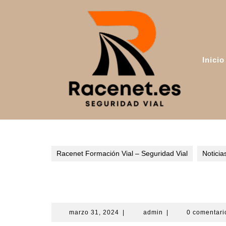
Saltar
al
contenido
Inicio
Racenet Formación Vial – Seguridad Vial
Noticia
Dcursos, tu nuevo portal 
marzo
admin
marzo 31, 2024
|
admin
|
0 comentar
31,