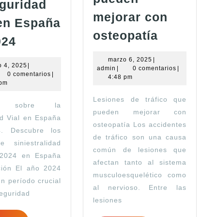
eguridad
mejorar con
 en España
Lesiones
osteopatía
Informe
024
de
sobre
tráfico
marzo
marzo 6, 2025
|
la
marzo
 4, 2025
|
admin
6,
admin
|
0 comentarios
|
que
min
4,
0 comentarios
|
2025
4:48 pm
Seguridad
2025
 pm
pueden
Vial
Lesiones de tráfico que
mejorar
me sobre la
en
pueden mejorar con
con
d Vial en España
España
osteopatía Los accidentes
. Descubre los
osteopatí
en
de tráfico son una causa
e siniestralidad
común de lesiones que
2024
 2024 en España
afectan tanto al sistema
ción El año 2024
musculoesquelético como
un período crucial
al nervioso. Entre las
seguridad
lesiones