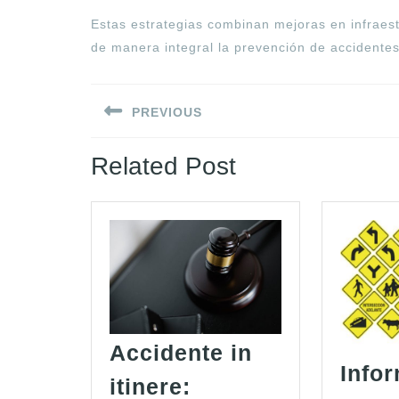
Estas estrategias combinan mejoras en infraest
de manera integral la prevención de accidentes
Navegación
PREVIOUS
de
Entrada
entradas
Related Post
anterior:
Accidente in
Info
itinere: