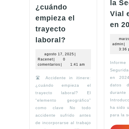
la S
¿cuándo
Vial
empieza el
en 2
trayecto
Accidente
laboral?
marzo
ad
admin
|
in
3:36
itinere:
agosto
agosto 17, 2025
|
Racenet
17,
Racenet
|
0
¿cuándo
Infor
2025
comentarios
|
1:41 am
Segurida
empieza
en 2024
🛣️ Accidente in itinere:
el
datos d
¿cuándo empieza el
trayecto
durante
trayecto laboral? El
laboral?
Introduc
“elemento geográfico”
ha sido 
como clave No todo
para la 
accidente sufrido antes
de incorporarse al trabajo