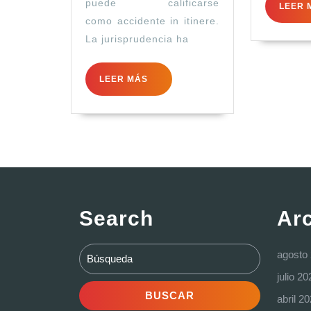
puede calificarse
LEER 
como accidente in itinere.
La jurisprudencia ha
LEER
LEER MÁS
MÁS
Search
Ar
Buscar:
agosto
julio 20
abril 2