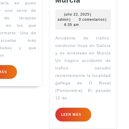
Murcia
itaria es quien
huye
e una serie de
en
julio
julio 22, 2025
|
 de terapias
admin
22,
admin
|
0 comentarios
|
Galicia
2025
8:35 am
les en los que
y
formarte. Una de
Accidente de tráfico:
es
scuelas más
conductor huye en Galicia
ndadas y que
arrestado
y es arrestado en Murcia
on
en
Un trágico accidente de
Murcia
tráfico sacudió
LEER
MÁS
recientemente la localidad
MÁS
gallega de O Rosal
(Pontevedra). El pasado
15 de
LEER
LEER MÁS
MÁS