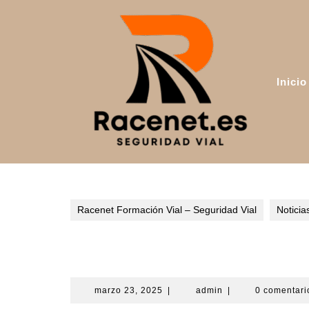
Saltar
al
contenido
Inicio
Racenet Formación Vial – Seguridad Vial
Noticia
Un trágico accidente y una
marzo
admin
marzo 23, 2025
|
admin
|
0 comentar
23,