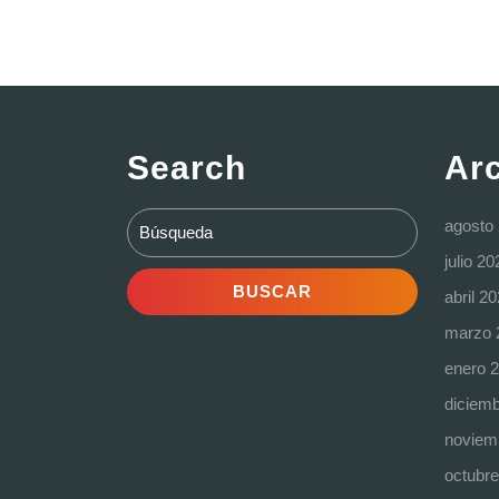
Search
Ar
Buscar:
agosto
julio 20
abril 2
marzo 
enero 
diciem
noviem
octubr