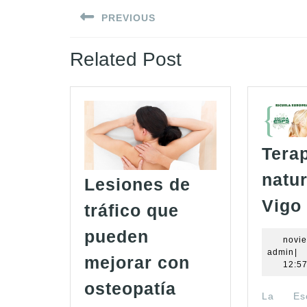
Navegación
PREVIOUS
de
Entrada
entradas
Related Post
anterior:
Tera
natur
Lesiones de
Vigo
tráfico que
pueden
novie
ad
admin
|
mejorar con
12:5
Lesiones
osteopatía
La Esc
de