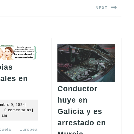
NEXT
Siguiente
entrada:
pias
ales en
Terapias
Conductor
naturales
huye en
en
noviembre
mbre 9, 2024
|
Galicia y es
min
9,
0 comentarios
|
Vigo
2024
7 am
arrestado en
uela Europea
Conductor