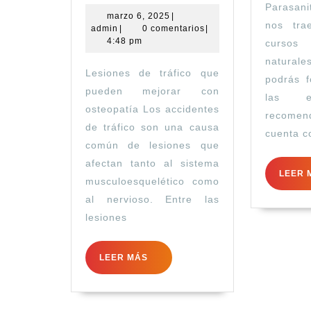
Parasan
tráfico
marzo
marzo 6, 2025
|
nos tra
admin
6,
admin
|
0 comentarios
|
que
2025
4:48 pm
cursos
pueden
natura
Lesiones de tráfico que
mejorar
podrás 
pueden mejorar con
con
las e
osteopatía Los accidentes
recome
osteopatía
de tráfico son una causa
cuenta c
común de lesiones que
afectan tanto al sistema
LEER 
musculoesquelético como
al nervioso. Entre las
lesiones
LEER
LEER MÁS
MÁS