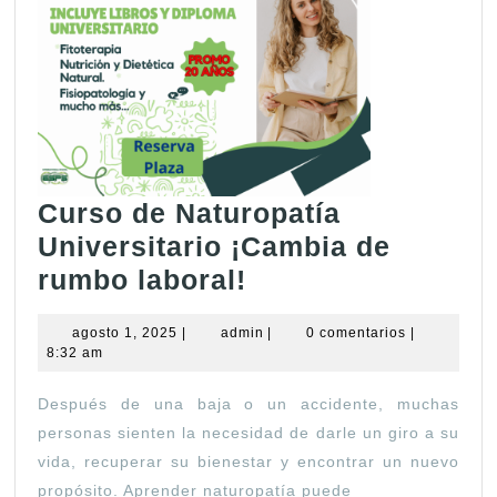
Curso de Naturopatía
Universitario ¡Cambia de
Curso
rumbo laboral!
de
agosto
admin
agosto 1, 2025
|
admin
|
0 comentarios
|
Naturopatía
1,
8:32 am
Universitario
2025
Después de una baja o un accidente, muchas
¡Cambia
personas sienten la necesidad de darle un giro a su
de
vida, recuperar su bienestar y encontrar un nuevo
rumbo
propósito. Aprender naturopatía puede