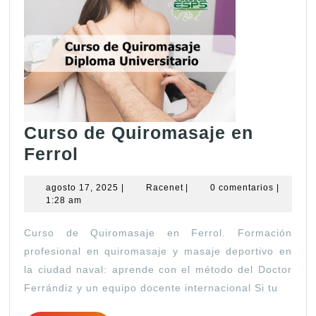
Curso de Quiromasaje en
Curso
Ferrol
de
agosto
Racenet
agosto 17, 2025
|
Racenet
|
0 comentarios
|
Quiromasaje
17,
1:28 am
en
2025
Curso de Quiromasaje en Ferrol. Formación
Ferrol
profesional en quiromasaje y masaje deportivo en
la ciudad naval: aprende con el método del Doctor
Ferrándiz y un equipo docente internacional Si tu