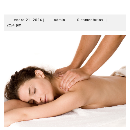
Curso de Quiromasaje en Vigo
enero
admin
enero 21, 2024
|
admin
|
0 comentarios
|
21,
2:54 pm
2024