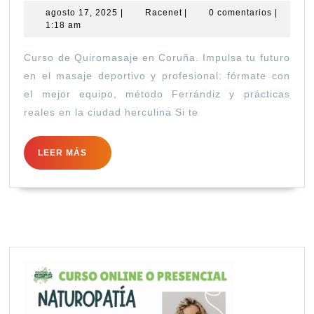
agosto
Racenet
agosto 17, 2025
|
Racenet
|
0 comentarios
|
Quiromasaje
17,
1:18 am
en
2025
Curso de Quiromasaje en Coruña. Impulsa tu futuro
Coruña
en el masaje deportivo y profesional: fórmate con
el mejor equipo, método Ferrándiz y prácticas
reales en la ciudad herculina Si te
LEER
LEER MÁS
MÁS