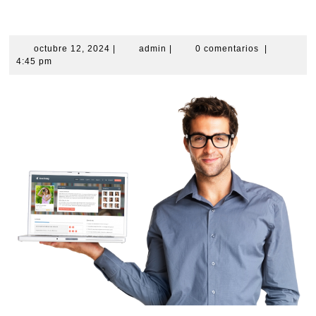
Posicionamiento Web
octubre
admin
octubre 12, 2024
|
admin
|
0 comentarios
|
12,
4:45 pm
2024