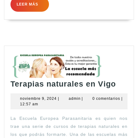
Murcia
LEER
LEER MÁS
MÁS
Terap
Terapias naturales en Vigo
natur
noviembre
admin
noviembre 9, 2024
|
admin
|
0 comentarios
|
en
9,
12:57 am
Vigo
2024
La Escuela Europea Parasanitaria es quien nos
trae una serie de cursos de terapias naturales en
los que podrás formarte. Una de las escuelas más