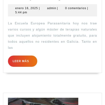
de
enero
admin
enero 16, 2025
|
admin
|
0 comentarios
|
terapia
16,
5:44 pm
natural
2025
La Escuela Europea Parasanitaria hoy nos trae
con
varios cursos y algún máster de terapias naturales
alojami
que incluyen alojamiento totalmente gratuito, para
gratuito
todos aquellos no residentes en Galicia. Tanto en
las
LEER
LEER MÁS
MÁS