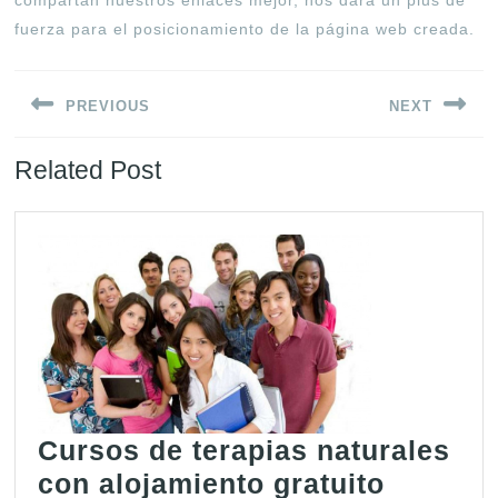
fuerza para el posicionamiento de la página web creada.
Navegación
PREVIOUS
NEXT
de
entradas
Entrada
Siguiente
Related Post
anterior:
entrada:
Cursos de terapias naturales
Cursos
con alojamiento gratuito